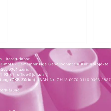
 Literaturlabor,
 GmbH - Gemeinnützige Gesellschaft für Kulturprojekte
20, 8001 Zürich
Mit let
1 93 81,
office@jull.ch
dung (ZKB Zürich):
IBAN-Nr. CH13 0070 0110 0008 2827
Ein Blick auf die neuen Plakate
zerklärung