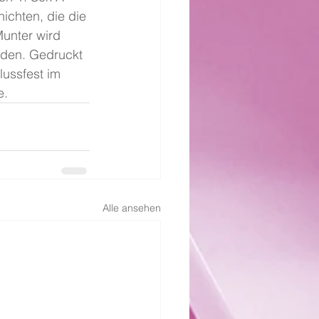
hichten, die die 
unter wird 
ieden. Gedruckt 
ussfest im 
e.
Alle ansehen