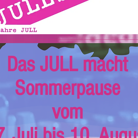
Das JULL macht
Sommerpause
vom
. Juli bis 10. Augu