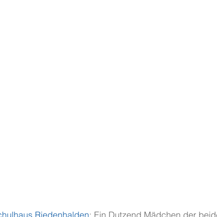
chulhaus Riedenhalden
: Ein Dutzend Mädchen der beid