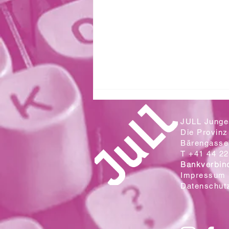
JULL Junges
Die Provinz
Bärengasse 
T +41 44 22
Bankverbin
Impressum
Datenschut
Zwei Klassen aus der Sek. Wallrüti
lesen in der Campo Cantina