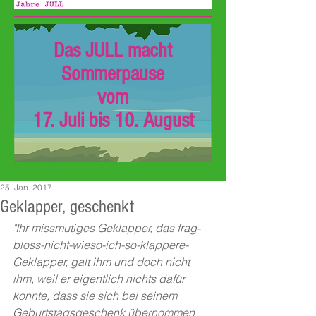
Das JULL macht
Sommerpause
vom
17. Juli bis 10. August
25. Jan. 2017
Geklapper, geschenkt
"Ihr missmutiges Geklapper, das frag-
bloss-nicht-wieso-ich-so-klappere-
Geklapper, galt ihm und doch nicht  
ihm, weil er eigentlich nichts dafür 
konnte, dass sie sich bei seinem 
Geburtstagsgeschenk übernommen 