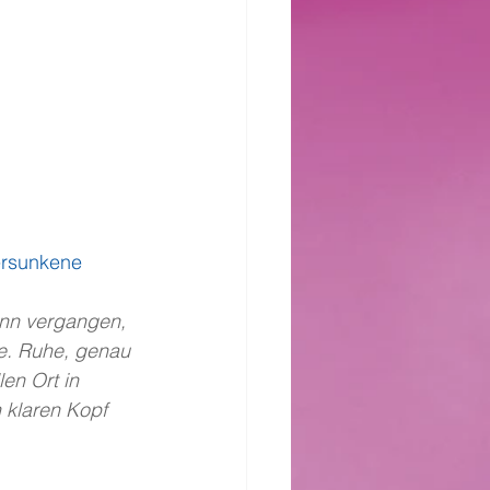
ersunkene 
inn vergangen, 
te. Ruhe, genau 
en Ort in 
 klaren Kopf 