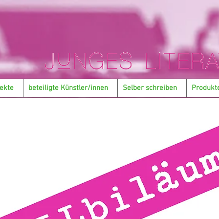
ekte
beteiligte Künstler/innen
Selber schreiben
Produkt