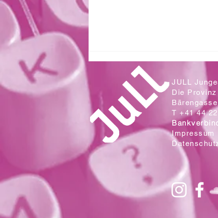
JULL Junges
Die Provinz
Bärengasse 
T +41 44 22
Bankverbin
Impressum
Datenschut
Zwei Klassen aus der Sek. Wallrüti
lesen in der Campo Cantina