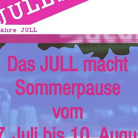
Das JULL macht
Sommerpause
vom
. Juli bis 10. Augu