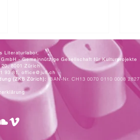
 Literaturlabor,
 GmbH - Gemeinnützige Gesellschaft für Kulturprojekte
20, 8001 Zürich
Mit let
1 93 81,
office@jull.ch
dung (ZKB Zürich):
IBAN-Nr. CH13 0070 0110 0008 2827
Ein Blick auf die neuen Plakate
zerklärung