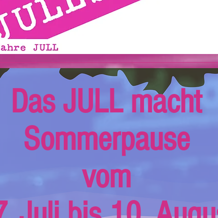
Das JULL macht
Sommerpause
vom
. Juli bis 10. Augu