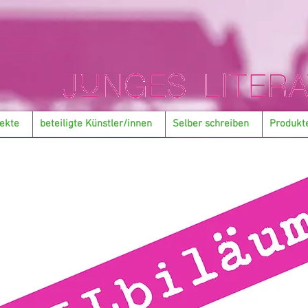
ekte
beteiligte Künstler/innen
Selber schreiben
Produkt