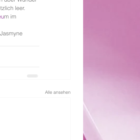
lich leer. 
eu
m im 
: Jasmyne 
Alle ansehen