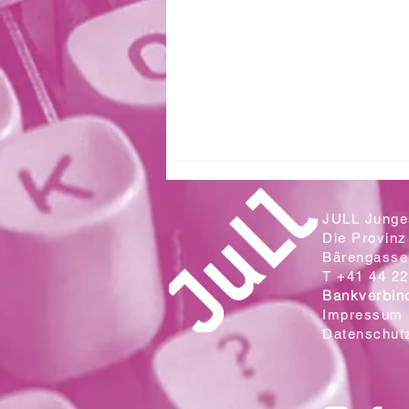
JULL Junges
Die Provinz
Bärengasse 
T +41 44 22
Bankverbin
Impressum
Datenschut
Zwei Klassen aus der Sek. Wallrüti
lesen in der Campo Cantina