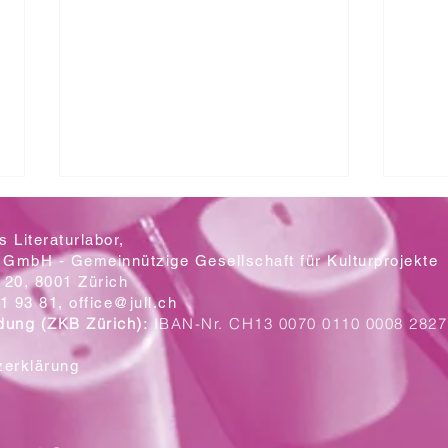
 Literaturlabor,
 GmbH - Gemeinnützige Gesellschaft für Kulturprojekte
20, 8001 Zürich
Mit let
1 93 81,
office@jull.ch
dung (ZKB Zürich):
IBAN-Nr. CH13 0070 0110 0008 2827
Ein Blick auf die neuen Plakate
zerklärung