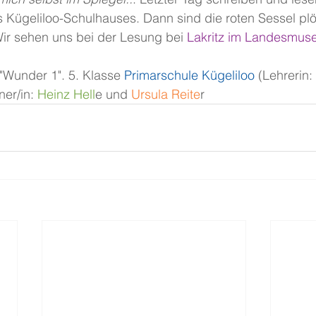
s Kügeliloo-Schulhauses. Dann sind die roten Sessel plötz
ir sehen uns bei der Lesung bei
 Lakritz im Landesmus
 "Wunder 1". 5. Klasse
 Primarschule Kügeliloo
 (Lehrerin
ner/in:
 Heinz Hell
e und
 Ursula Reite
r