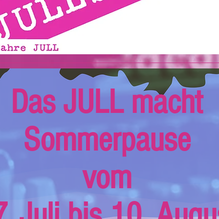
Das JULL macht
Sommerpause
vom
. Juli bis 10. Augu