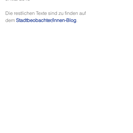
Die restlichen Texte sind zu finden auf 
dem 
Stadtbeobachter/innen-Blog
.
Projekt 72 - 
Reformationsbeobachter/innen
 (a.k.a. 
Stadtbeobacher/innen) - Jugendliche 
denken schreibend über Reformation, 
Kirche, Glauben... nach. Gefördert und 
im Rahmen von 
ZH-
REFORMATION.CH
  und in 
Zusammenarbeit mit der Zeitung 
reformiert
. Schreibcoaching und 
Redaktion: 
Gina Bucher
.