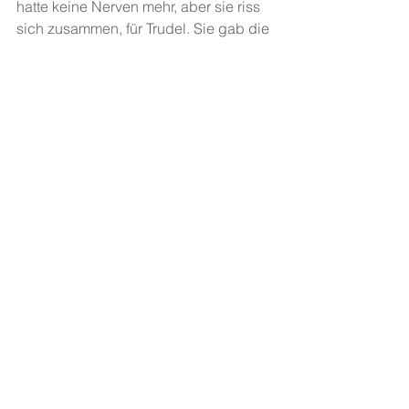
hatte keine Nerven mehr, aber sie riss 
sich zusammen, für Trudel. Sie gab die 
Hoffnung nicht auf. Sie sagte, Trudel 
müsse rauskommen.
Projekt Nr. 73 - Reformations-Novellen, 
Klasse TMe Oberstufe Männedorf 
(Lehrer: Toni Meili). Schreibcoach:
 Lea 
Gotthei
l. Gefördert und im Rahmen vo
n 
ZH-REFORMATION