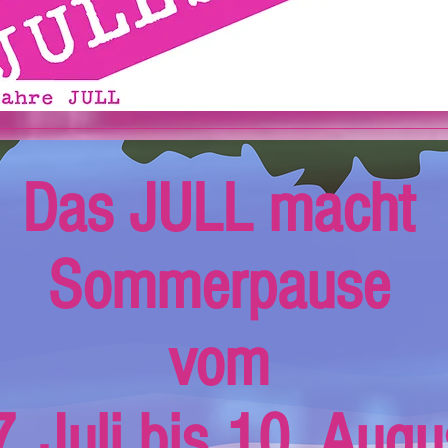
Das JULL macht
Sommerpause
vom
. Juli bis 10. Augu