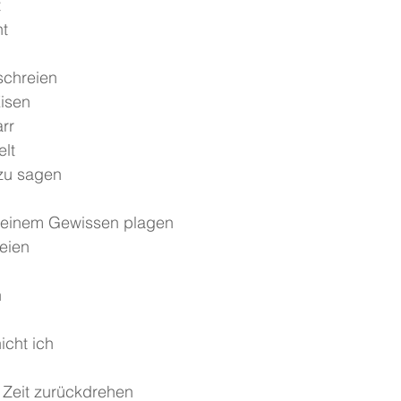
t
ht
schreien
Eisen
arr
elt
 zu sagen
meinem Gewissen plagen
eien
h
icht ich
 Zeit zurückdrehen