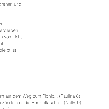
 drehen und
en
 Verderben
rn von Licht
ht
eibt ist
rn auf dem Weg zum Picnic... (Paulina 8)
n zündete er die Benzinflasche... (Nelly, 9)