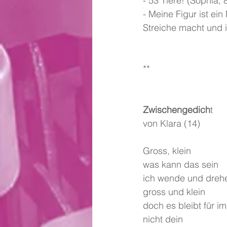
- 53 Tiere! (Sophia, 
- Meine Figur ist ei
Streiche macht und 
**
Zwischengedich
t
von Klara (14)
Gross, klein
was kann das sein
ich wende und dreh
gross und klein
doch es bleibt für 
nicht dein