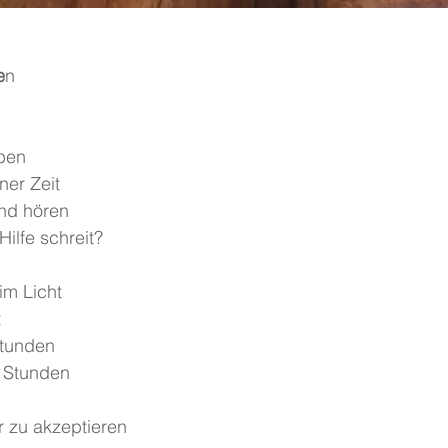
e
n
rben
ner Zeit
nd hören
ilfe schreit?
im Licht
t
 Stunden
, Stunden
er zu akzeptieren