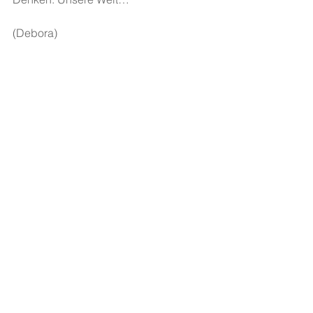
(Debora)
Freier Nachmitta
g. Schreibcoach:
 Lea 
Gotthei
l. Der Freie Nachmittag findet 
zweimal im Monat im JULL statt. Die 
weiteren Termine findet ihr
 hie
r.
Alle ansehen
Aktuelle Beiträge