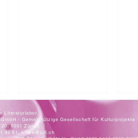
 Literaturlabor,
 GmbH - Gemeinnützige Gesellschaft für Kulturprojekte
20, 8001 Zürich
Mit let
1 93 81,
office@jull.ch