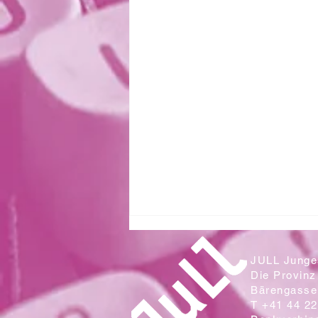
JULL Junges
Die Provinz
Bärengasse 
T +41 44 22