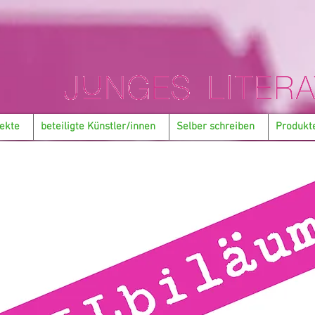
ekte
beteiligte Künstler/innen
Selber schreiben
Produkt