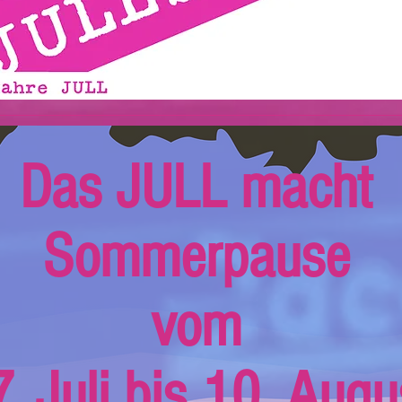
Das JULL macht
Sommerpause
vom
. Juli bis 10. Augu