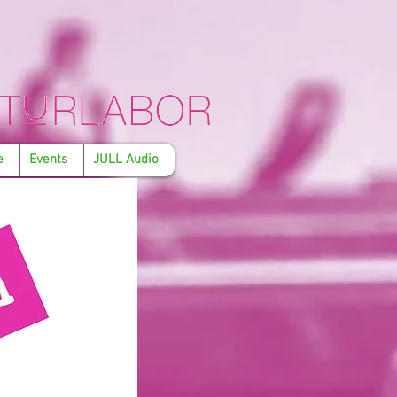
e
Events
JULL Audio