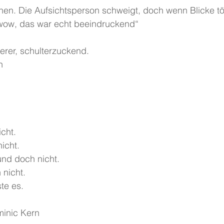
hen. Die Aufsichtsperson schweigt, doch wenn Blicke tö
wow, das war echt beeindruckend“
derer, schulterzuckend.
n
cht.
icht.
und doch nicht.
 nicht.
te es.
minic Kern