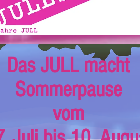
Das JULL macht
Sommerpause
vom
. Juli bis 10. Augu