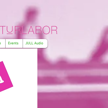
e
Events
JULL Audio