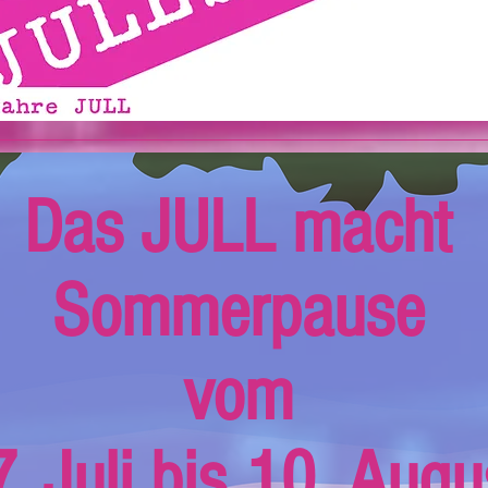
Das JULL macht
Sommerpause
vom
. Juli bis 10. Augu