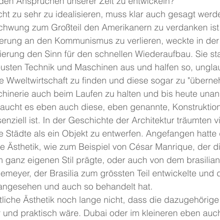
den Ansprüchen unserer Zeit zu entwickeln?
icht zu sehr zu idealisieren, muss klar auch gesagt werde
schwung zum Großteil den Amerikanern zu verdanken ist.
erung an den Kommunismus zu verlieren, weckte in der
rung den Sinn für den schnellen Wiederaufbau. Sie stat
eusten Technik und Maschinen aus und halfen so, unglau
e Wweltwirtschaft zu finden und diese sogar zu "übern
inerie auch beim Laufen zu halten und bis heute unan
raucht es eben auch diese, eben genannte, Konstruktion 
senziell ist. In der Geschichte der Architektur träumten v
Städte als ein Objekt zu entwerfen. Angefangen hatte d
 Ästhetik, wie zum Beispiel von César Manrique, der di
 ganz eigenen Stil prägte, oder auch von dem brasilian
emeyer, der Brasilia zum grössten Teil entwickelte und d
 angesehen und auch so behandelt hat.
tliche Ästhetik noch lange nicht, dass die dazugehörige 
 und praktisch wäre. Dubai oder im kleineren eben auch