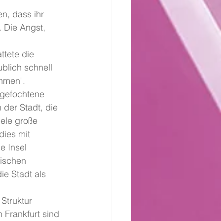
n, dass ihr 
 Die Angst, 
 
tete die 
blich schnell 
ehmen".
gefochtene 
der Stadt, die 
iele große 
ies mit 
e Insel 
ischen 
ie Stadt als 
Struktur 
 Frankfurt sind 