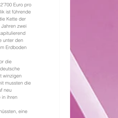
82’700 Euro pro 
k ist führende 
ie Kette der 
0 Jahren zwei 
kapitulierend 
 unter den 
dem Erdboden 
r die 
 deutsche 
t winzigen 
it mussten die 
uf neu 
in ihren 
müssten, eine 