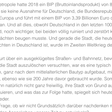
tropole hatte 2018 ein BIP (Bruttoinlandsprodukt) von 
 sie keine Ausnahme für Deutschland, die Bundesrepubli
Europa und führt mit einem BIP von 3,39 Billionen Euro d
 an. Und all dies, obwohl Deutschland in den letzten 10
, noch wichtiger, bei beiden völlig ruiniert und zerstört 
chten beugen musste. Und gerade die Stadt, die heute
chten in Deutschland ist, wurde im Zweiten Weltkrieg 
urt über ein ausgeklügeltes Straßen- und Bahnnetz, bevo
ie Stadt auszulöschen versuchten, war es eine typisch
, ganz nach dem mittelalterlichen Bautyp aufgebaut, mi
 ebenso wie sie 200 Jahre davor gebraucht wurde. Som
n natürlich nicht ganz freiwillig, ihre Stadt von Grund a
ieren, und was das zur Folge hatte, spiegelt sich heute 
eder.
e Frage, ob wir nicht Grundsätzlich darüber nachdenken 