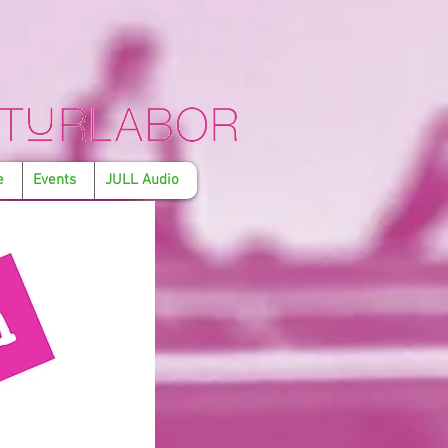
e
Events
JULL Audio