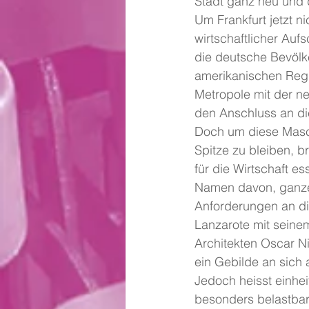
Stadt ganz neu und 
Um Frankfurt jetzt n
wirtschaftlicher Auf
die deutsche Bevölk
amerikanischen Regie
Metropole mit der n
den Anschluss an di
Doch um diese Masch
Spitze zu bleiben, b
für die Wirtschaft es
Namen davon, ganze 
Anforderungen an die
Lanzarote mit seinem
Architekten Oscar Ni
ein Gebilde an sich
Jedoch heisst einhei
besonders belastbar