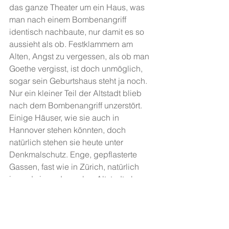
das ganze Theater um ein Haus, was 
man nach einem Bombenangriff 
identisch nachbaute, nur damit es so 
aussieht als ob. Festklammern am 
Alten, Angst zu vergessen, als ob man 
Goethe vergisst, ist doch unmöglich, 
sogar sein Geburtshaus steht ja noch.
Nur ein kleiner Teil der Altstadt blieb 
nach dem Bombenangriff unzerstört. 
Einige Häuser, wie sie auch in 
Hannover stehen könnten, doch 
natürlich stehen sie heute unter 
Denkmalschutz. Enge, gepflasterte 
Gassen, fast wie in Zürich, natürlich 
irgendwie anders, aber Altstadt eben. 
Einige Strassen weiter neue 
Wolkenkratzer, glänzend und voller 
Glas, so sieht die moderne Welt aus.
Doch an den Altstadthäusern liegt 