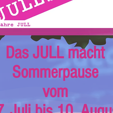
Das JULL macht
Sommerpause
vom
. Juli bis 10. Augu