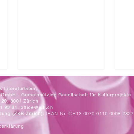
 Literaturlabor,
 GmbH - Gemeinnützige Gesellschaft für Kulturprojekte
20, 8001 Zürich
Mit let
1 93 81,
office@jull.ch
dung (ZKB Zürich):
IBAN-Nr. CH13 0070 0110 0008 2827
Ein Blick auf die neuen Plakate
zerklärung