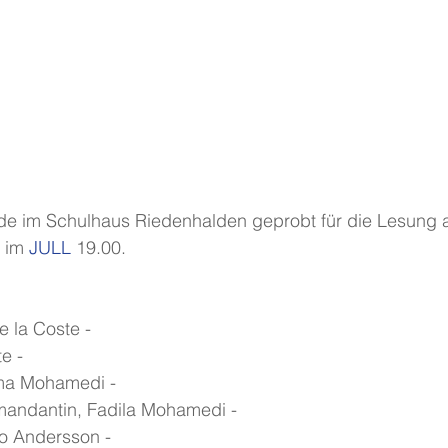
de im Schulhaus Riedenhalden geprobt für die Lesung 
im 
JULL
 19.00.
 la Coste -
e -
ma Mohamedi -
andantin, Fadila Mohamedi -
o Andersson -