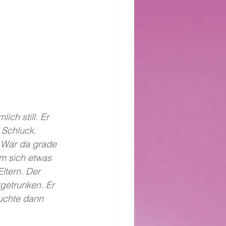
ch still. Er 
 Schluck. 
. War da grade 
um sich etwas 
ltern. Der 
getrunken. Er 
suchte dann 