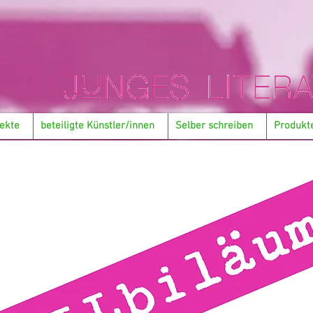
ekte
beteiligte Künstler/innen
Selber schreiben
Produkt