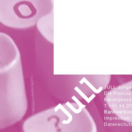
JULL Junges
Die Provinz
Bärengasse 
T +41 44 22
Bankverbin
Impressum
Datenschut
Zwei Klassen aus der Sek. Wallrüti