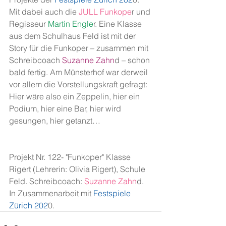
Mit dabei auch die
 JULL Funkope
r und 
Regisseur
 Martin Engle
r. Eine Klasse 
aus dem Schulhaus Feld ist mit der 
Story für die Funkoper – zusammen mit 
Schreibcoach
 Suzanne Zahn
d – schon 
bald fertig. Am Münsterhof war derweil 
vor allem die Vorstellungskraft gefragt: 
Hier wäre also ein Zeppelin, hier ein 
Podium, hier eine Bar, hier wird 
gesungen, hier getanzt…
Projekt Nr. 122- "Funkoper" Klasse 
Rigert (Lehrerin: Olivia Rigert), Schule 
Feld. Schreibcoach:
 Suzanne Zahn
d. 
In Zusammenarbeit mit
 Festspiele 
Zürich 202
0.