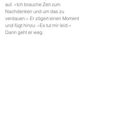
auf. «Ich brauche Zeit zum 
Nachdenken und um das zu 
verdauen.» Er zögert einen Moment 
und fügt hinzu: «Es tut mir leid.»
Dann geht er weg. 
254 - Langzeit Liguster - Schule 
Liguster, Klasse 2Bb (Lehrerin Pia 
Wagner). 
Schreibcoach: 
Eva Rottmann
Alle ansehen
Aktuelle Beiträge