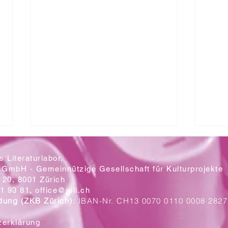
 Literaturlabor,
 GmbH - Gemeinnützige Gesellschaft für Kulturprojekte
20, 8001 Zürich
Mit let
1 93 81,
office@jull.ch
dung (ZKB Zürich):
IBAN-Nr. CH13 0070 0110 0008 2827
Ein Blick auf die neuen Plakate
zerklärung