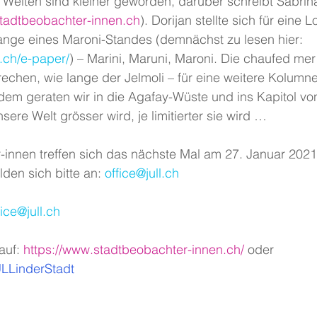
Welten sind kleiner geworden, darüber schreibt Sabri
adtbeobachter-innen.ch
). Dorijan stellte sich für eine L
ange eines Maroni-Standes (demnächst zu lesen hier: 
o.ch/e-paper/
) – 
Marini, Maruni, Maroni. Die chaufed me
echen, wie lange der Jelmoli – für eine weitere Kolumn
dem geraten wir in die Agafay-Wüste und ins Kapitol vo
sere Welt grösser wird, je limitierter sie wird … 
-innen treffen sich das nächste Mal am 27. Januar 2021
lden sich bitte an: 
office@jull.ch
fice@jull.ch
auf: 
https://www.stadtbeobachter-innen.ch/
oder 
JULLinderStadt