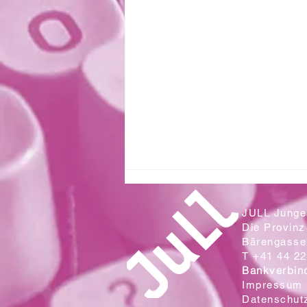
JULL Junges
Die Provinz
Bärengasse 
T +41 44 22
Bankverbin
Impressum
Datenschut
Zwei Klassen aus der Sek. Wallrüti