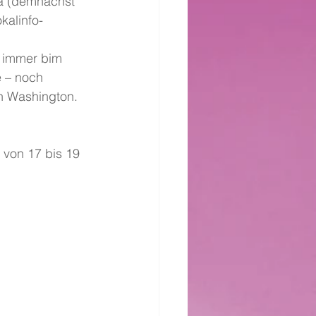
na (demnächst 
okalinfo-
r immer bim 
e – noch 
n Washington. 
 von 17 bis 19 