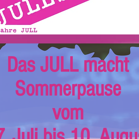
Das JULL macht
Sommerpause
vom
. Juli bis 10. Augu