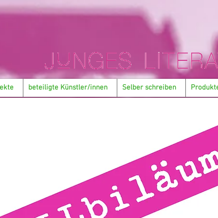
ekte
beteiligte Künstler/innen
Selber schreiben
Produkt