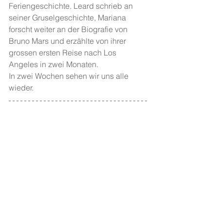
Feriengeschichte. Leard schrieb an 
seiner Gruselgeschichte, Mariana 
forscht weiter an der Biografie von 
Bruno Mars und erzählte von ihrer 
grossen ersten Reise nach Los 
Angeles in zwei Monaten. 
In zwei Wochen sehen wir uns alle 
wieder. 
193 - "Schreibgruppe 15plus" 
Fachschule Viventa, Klasse 15plus 
(LehrerInnen: Flurina Hallauer, Daniel 
Kunz). Schreibcoaching: 
Ruth 
Schweikert
,
Lea Gottheil
. Co-
Coaching: 
Till Velten
.