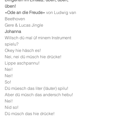
üben!
«Ode an die Freude» 
von Ludwig van 
Beethoven 
Gere & Lucas Jingle
Johanna 
Willsch dü mal üf minem Instrument 
spielu?
Okey hie häsch es!
Nei, nei dü müsch hie drücke!
Lippe aschpannu!
Nei!
Nei!
So!
Dü müesch das liter (läuter) spilu!
Aber dü müsch das andersch hebu!
Nei!
Nid so!
Dü müsch das hie drücke!