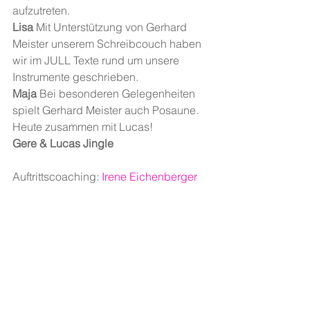
aufzutreten.
Lisa 
Mit Unterstützung von Gerhard 
Meister unserem Schreibcouch haben 
wir im JULL Texte rund um unsere 
Instrumente geschrieben. 
Maja 
Bei besonderen Gelegenheiten 
spielt Gerhard Meister auch Posaune. 
Heute zusammen mit Lucas!
Gere & Lucas Jingle
Auftrittscoaching: 
Irene Eichenberger
174 - "Blasmusikgeschichten". 
Schulhaus Kügeliloo, Klasse 5a 
(Lehrerin Lena Tosconi). In 
Zusammenarbeit mit der 
Stadtmusik 
Zürich
 und 
Musikschule 
Konservatorium Zürich MKZ
. 
Schreibcoach: 
Gerhard Meister