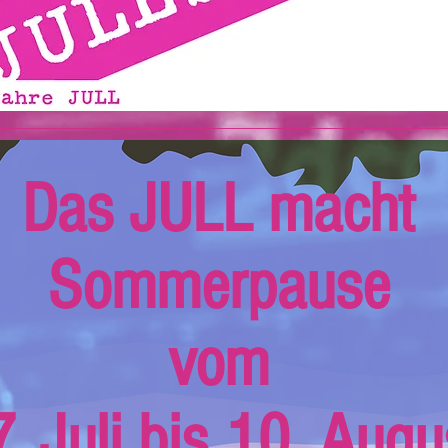
Das JULL macht
Sommerpause
vom
. Juli bis 10. Augu