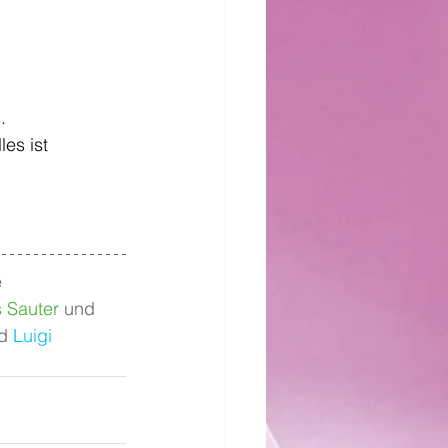
.
es ist 
 
 Sauter
 und 
d 
Luigi 