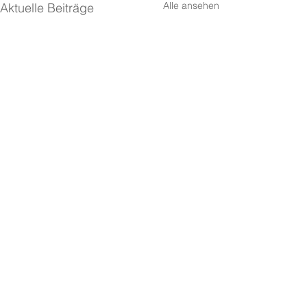
Alle ansehen
Aktuelle Beiträge
Mit letzter Kraft