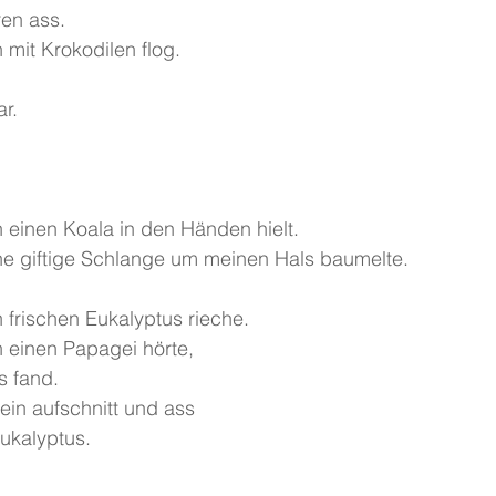
ren ass.
 mit Krokodilen flog.
r. 
h einen Koala in den Händen hielt.
ine giftige Schlange um meinen Hals baumelte.
h frischen Eukalyptus rieche.
h einen Papagei hörte,
s fand.
ein aufschnitt und ass
ukalyptus.