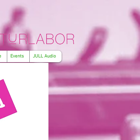
e
Events
JULL Audio