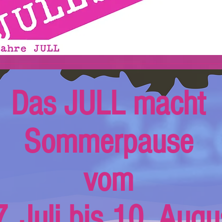
Das JULL macht
Sommerpause
vom
. Juli bis 10. Augu