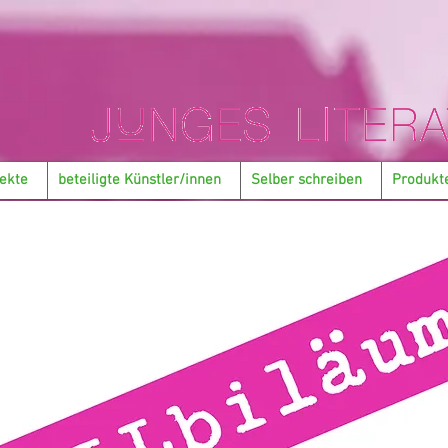
ekte
beteiligte Künstler/innen
Selber schreiben
Produkt