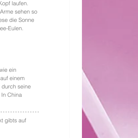
opf laufen. 
 Arme sehen so 
iese die Sonne 
ee-Eulen. 
wie ein 
 auf einem 
 durch seine 
 In China 
t gibts auf 