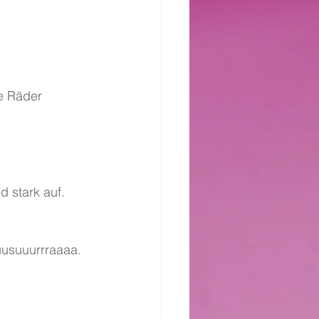
e Räder 
d stark auf.
uusuuurrraaaa.