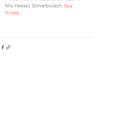
Nils Heese). Schreibcoach: 
Guy 
Krneta
.
Alle ansehen
Aktuelle Beiträge