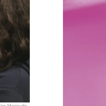
ikles Monioudis 