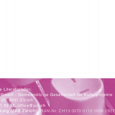
 Literaturlabor,
 GmbH - Gemeinnützige Gesellschaft für Kulturprojekte
20, 8001 Zürich
Mit let
1 93 81,
office@jull.ch
dung (ZKB Zürich):
IBAN-Nr. CH13 0070 0110 0008 2827