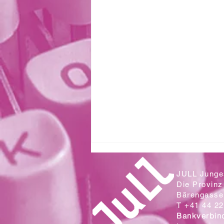
JULL Junges
Die Provinz
Bärengasse 
T +41 44 22
Bankverbin