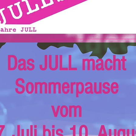
Das JULL macht
Sommerpause
vom
. Juli bis 10. Augu