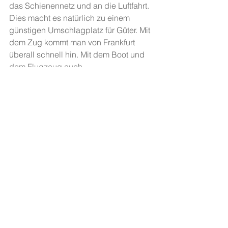
das Schienennetz und an die Luftfahrt. 
Dies macht es natürlich zu einem 
günstigen Umschlagplatz für Güter. Mit 
dem Zug kommt man von Frankfurt 
überall schnell hin. Mit dem Boot und 
dem Flugzeug auch.
Zum Ende möchte ich sagen, dass es 
trotzdem wichtig ist, dass man eine 
Altstadt bewahrt und pflegt, denn sie 
gehört zur Geschichte einer Stadt und 
wie wir wissen, brauchen wir 
Geschichte, um daraus zu lernen. Eine 
Altstadt braucht es auch, um eine Stadt 
verstehen zu können. Um zu lernen, 
wieso etwas passiert in dieser Stadt 
und zu wissen, was passieren wird. 
Die Altstadt in Frankfurt ist selbst sehr 
schön und man sieht, wie diese Stadt 
aus dem Mittelalter entstanden ist. Es 