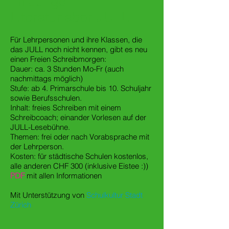
im Jungen
Literaturlabor JULL
Für Lehrpersonen und ihre Klassen, die
das JULL noch nicht kennen, gibt es neu
einen Freien Schreibmorgen:
Dauer: ca. 3 Stunden Mo-Fr (auch
nachmittags möglich)
Stufe: ab 4. Primarschule bis 10. Schuljahr
sowie Berufsschulen.
Inhalt: freies Schreiben mit einem
Schreibcoach; einander Vorlesen auf der
JULL-Lesebühne.
Themen: frei oder nach Vorabsprache mit
der Lehrperson.
Kosten: für städtische Schulen kostenlos,
alle anderen CHF 300 (inklusive Eistee :))
PDF
mit allen Informationen
Mit Unterstützung von
Schulkultur Stadt
Zürich