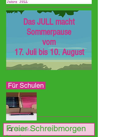
Das JULL macht
Sommerpause
vom
17. Juli bis 10. August
Für Schulen
Freier Schreibmorgen