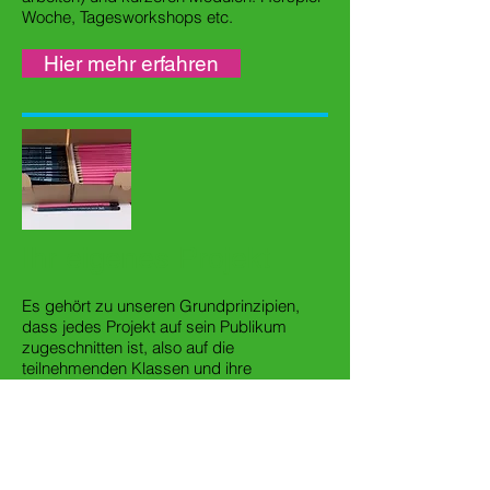
Woche, Tagesworkshops etc.
Hier mehr erfahren
Ihr eigenes Projekt
Es gehört zu unseren Grundprinzipien,
dass jedes Projekt auf sein Publikum
zugeschnitten ist, also auf die
teilnehmenden Klassen und ihre
Lehrpersonen. Das Spektrum reicht von
halbtägigen Workshops bis zu
Langzeitprojekten, die auch gestalterische
Elemente und ein Training in
Auftrittskompetenz enthalten können.