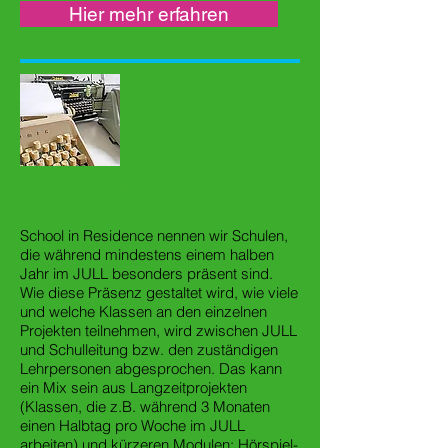
Hier mehr erfahren
School in Residence
School in Residence nennen wir Schulen,
die während mindestens einem halben
Jahr im JULL besonders präsent sind.
Wie diese Präsenz gestaltet wird, wie viele
und welche Klassen an den einzelnen
Projekten teilnehmen, wird zwischen JULL
und Schulleitung bzw. den zuständigen
Lehrpersonen abgesprochen. Das kann
ein Mix sein aus Langzeitprojekten
(Klassen, die z.B. während 3 Monaten
einen Halbtag pro Woche im JULL
arbeiten) und kürzeren Modulen: Hörspiel-