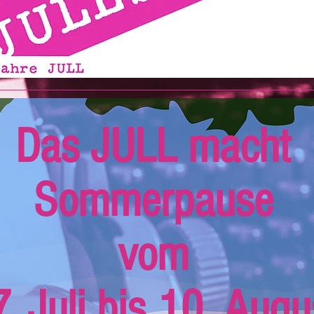
Das JULL macht
Sommerpause
vom
. Juli bis 10. Augu