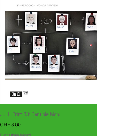
JULL Print 33: Der üble Mord
Preis
CHF 8.00
Der üble Mord