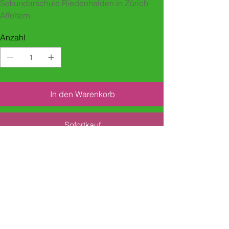
Sekundarschule Riedenhalden in Zürich
Affoltern.
Anzahl
In den Warenkorb
Sofortkauf
Jahr/Schule/Klasse/Schreibcoach
Wann/Wo: 2019, Zürich
Schule: Sekundarschule Riedenhalden,
Zürich Affoltern
Klasse: 3. Sek Feller
Schreibcoache: Monica Cantieni