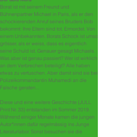
Borat ist mit seinem Freund und
Bühnenpartner Michael in Paris, als er den
schockierenden Anruf seines Bruders Bob
bekommt: Ihre Eltern sind tot. Ermordet. Von
einem Unbekannten. Borats Schock ist umso
grösser, als er weiss, dass es eigentlich
seine Schuld ist. Genauer gesagt Michaels.
Was aber ist genau passiert? Wer ist wirklich
an dem Verbrechen beteiligt? Alle haben
etwas zu vertuschen. Aber damit sind sie bei
Polizeikommandantin Muhamedi an die
Falsche geraten...
Diese und eine weitere Geschichte (JULL
Print Nr. 33) entstanden im Sommer 2019.
Während einiger Monate kamen die jungen
Autor*innen dafür regelmässig ins Junge
Literaturlabor. Sonst besuchen sie die