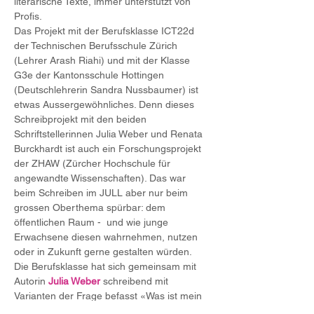
literarische Texte, immer unterstützt von 
Profis.
Das Projekt mit der Berufsklasse ICT22d 
der Technischen Berufsschule Zürich 
(Lehrer Arash Riahi) und mit der Klasse 
G3e der Kantonsschule Hottingen 
(Deutschlehrerin Sandra Nussbaumer) ist 
etwas Aussergewöhnliches. Denn dieses 
Schreibprojekt mit den beiden 
Schriftstellerinnen Julia Weber und Renata 
Burckhardt ist auch ein Forschungsprojekt 
der ZHAW (Zürcher Hochschule für 
angewandte Wissenschaften). Das war 
beim Schreiben im JULL aber nur beim 
grossen Oberthema spürbar: dem 
öffentlichen Raum -  und wie junge 
Erwachsene diesen wahrnehmen, nutzen 
oder in Zukunft gerne gestalten würden.
Die Berufsklasse hat sich gemeinsam mit 
Autorin 
Julia Weber
 schreibend mit 
Varianten der Frage befasst «Was ist mein 
Lieblingsort?». Damit verbunden sind 