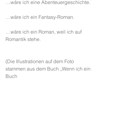
…wäre ich eine Abenteuergeschichte.
…wäre ich ein Fantasy-Roman.
…wäre ich ein Roman, weil ich auf 
Romantik stehe.
(Die Illustrationen auf dem Foto 
stammen aus dem Buch „Wenn ich ein 
Buch
wäre“ von José und André Letria, 
Midas Collection, 2016)
Regina Dürig
 schreibt mit den 
Mädchen der Klasse 1. Sek B, Kappeli.