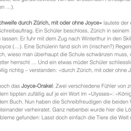
en …).
chweife durch Zürich, mit oder ohne Joyce» 
lautete der 
chreibauftrag. Ein Schüler beschloss, Zürich in seinem
u lassen: Er fuhr mit dem Zug nach Winterthur in den Ski
Joyce (…). Eine Schülerin fand sich im (irischen?) Rege
ach, wieso man überhaupt die Schule schwänzen muss,
ter herrscht … Und ein etwas müder Schüler schliesslic
llig richtig – verstanden: «durch Zürich, mit oder ohne J
noch das 
Joyce-Orakel
: Zwei verschiedene Fühler von z
rn tippten zufällig auf je ein Wort im «Ulysses»: «Köni
 dem Buch. Nun haben die Schreibfreudigen die beiden W
teinander verheiratet. Ganz nebenbei wurde hier die Lös
bleme gefunden: Lasst doch einfach die Tiere die Welt 