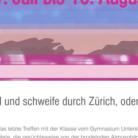
l und schweife durch Zürich, ode
as letzte Treffen mit der Klasse vom Gymnasium Unterst
Gäste, die gerüchteweise von der brodelnden Atmosphäre