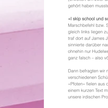
gehört haben musst
«I skip school und s
Marschbefehl bzw. S
gleich links liegen z
traf dort auf James 
sinnierte darüber n
ohnehin nur Hudelwet
ganz falsch – also vö
Dann befragten wir 
verschiedenen Schüle
«Pfoten» fielen aus
einem kurzen Text mi
unsere irdischen Pro