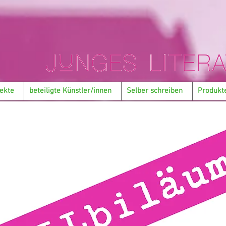
ekte
beteiligte Künstler/innen
Selber schreiben
Produkt