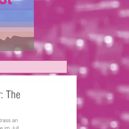
r: The
rass an 
 im Jull 