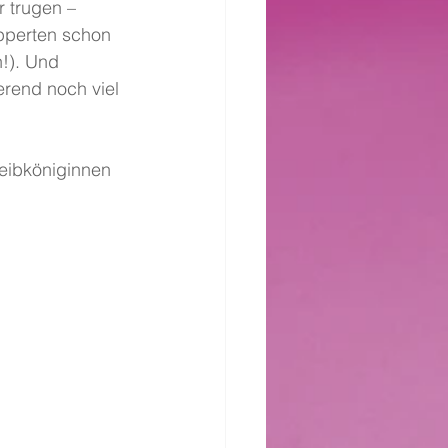
 trugen – 
pperten schon 
h!). Und 
erend noch viel 
eibköniginnen 