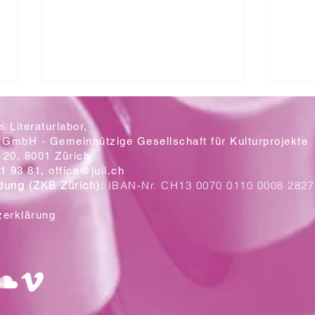
 Literaturlabor,
 GmbH - Gemeinnützige Gesellschaft für Kulturprojekte
20, 8001 Zürich
Mit let
1 93 81,
office@jull.ch
dung (ZKB Zürich):
IBAN-Nr. CH13 0070 0110 0008 2827
Ein Blick auf die neuen Plakate
zerklärung