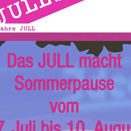
Das JULL macht
Sommerpause
vom
. Juli bis 10. Augu