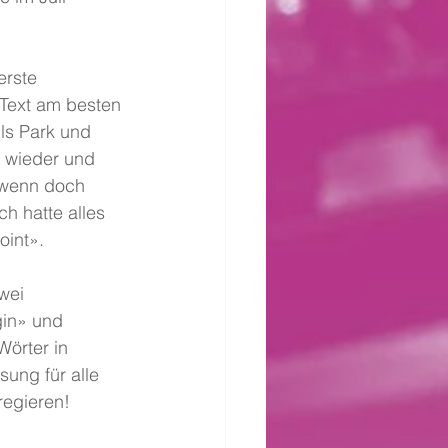
erste 
 Text am besten 
lls Park und 
n wieder und 
 wenn doch 
h hatte alles 
oint».
wei 
gin» und 
örter in 
ung für alle 
regieren!