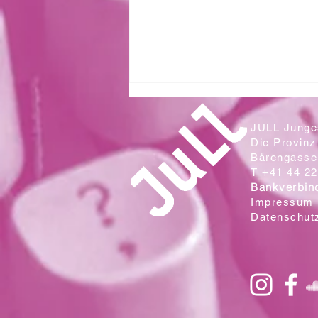
JULL Junges
Die Provinz
Bärengasse 
T +41 44 22
Bankverbin
Impressum
Datenschut
Zwei Klassen aus der Sek. Wallrüti
lesen in der Campo Cantina