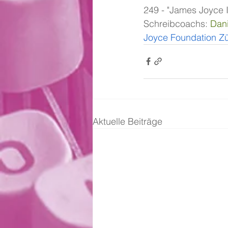
249 - "James Joyce I
Schreibcoachs: 
Dani
Joyce Foundation Zü
Aktuelle Beiträge