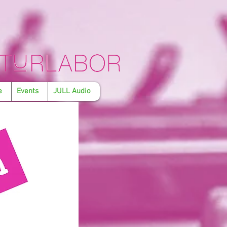
e
Events
JULL Audio