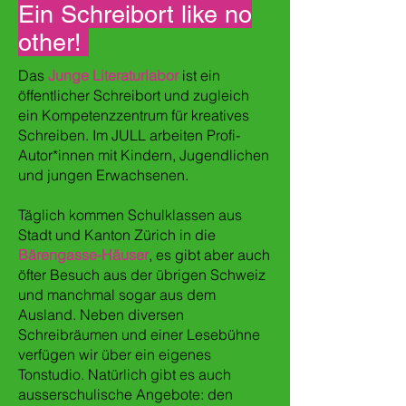
Ein Schreibort like no
other!
Das
Junge Literaturlabor
ist ein
öffentlicher Schreibort und zugleich
ein Kompetenzzentrum für kreatives
Schreiben. Im JULL arbeiten Profi-
Autor*innen mit Kindern, Jugendlichen
und jungen Erwachsenen.
Täglich kommen Schulklassen aus
Stadt und Kanton Zürich in die
Bärengasse-Häuser
, es gibt aber auch
öfter Besuch aus der übrigen Schweiz
und manchmal sogar aus dem
Ausland. Neben diversen
Schreibräumen und einer Lesebühne
verfügen wir über ein eigenes
Tonstudio. Natürlich gibt es auch
ausserschulische Angebote: den