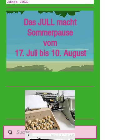
Das JULL macht
Sommerpause
vom
17. Juli bis 10. August