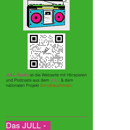
JULL Studio
ist die Webseite mit Hörspielen
und Podcasts aus dem
JULL
& dem
nationalen Projekt
Schulhausroman
.
Das JULL -