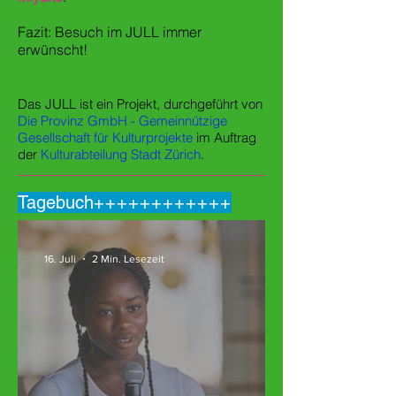
Fazit: Besuch im JULL immer
erwünscht!
Das JULL ist ein Projekt, durchgeführt von
Die Provinz GmbH - Gemeinnützige
Gesellschaft für Kulturprojekte
im Auftrag
der
Kulturabteilung Stadt Zürich
.
Tagebuch
++++++++++++
16. Juli
2 Min. Lesezeit