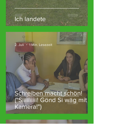
Ich landete
2. Juli
1 Min. Lesezeit
Schreiben macht schön!
("Siiiiiiiiii! Gönd Si wäg mit de
Kamera!")