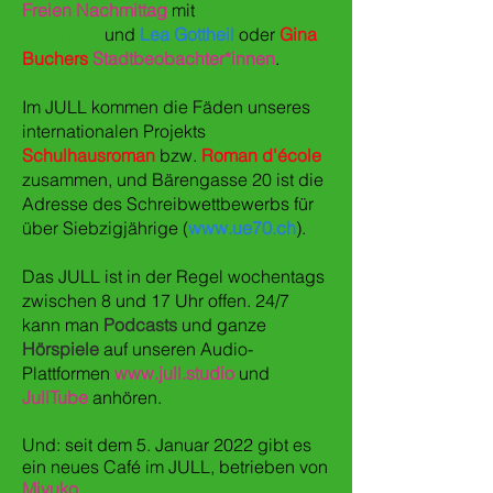
Freien Nachmittag
mit
Svenja
Herrmann
und
Lea Gottheil
oder
Gina
Buchers
Stadtbeobachter*innen
.
Im JULL kommen die Fäden unseres
internationalen Projekts
Schulhausroman
bzw.
Roman d'école
zusammen, und Bärengasse 20 ist die
Adresse des Schreibwettbewerbs für
über Siebzigjährige (
www.ue70.ch
).
Das JULL ist in der Regel wochentags
zwischen 8 und 17 Uhr offen. 24/7
kann man
Podcasts
und ganze
Hörspiele
auf unseren Audio-
Plattformen
www.jull.studio
und
JullTube
anhören.
Und: seit dem 5. Januar 2022 gibt es
ein neues Café im JULL, betrieben von
Miyuko
.