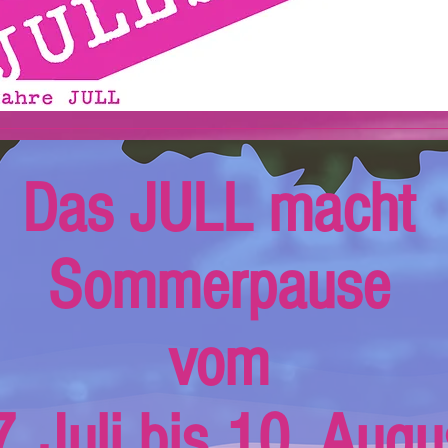
Das JULL macht
Sommerpause
vom
. Juli bis 10. Augu