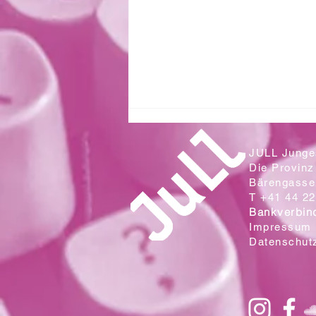
JULL Junges
Die Provinz
Bärengasse 
T +41 44 22
Bankverbin
Impressum
Datenschut
Zwei Klassen aus der Sek. Wallrüti
lesen in der Campo Cantina