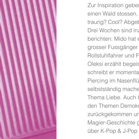
Zur Inspiration gebe
einen Wald stossen, 
traurig? Cool? Abgeb
Drei Wochen sind in
berichten: Mido hat 
grosser Fussgänger v
Rollstuhlfahrer und 
Oleksi erzählt begei
schreibt er momentan
Piercing im Nasenflü
selbstständig machen
Thema Liebe. Auch Ga
den Themen Demokrati
zurückgekommen und 
Magier-Geschichte ge
über K-Pop & J-Pop