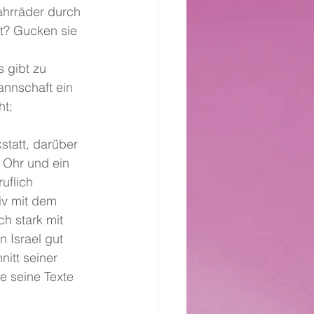
ahrräder durch 
t? Gucken sie 
 gibt zu 
annschaft ein 
t; 
statt, darüber 
 Ohr und ein 
uflich 
iv mit dem 
h stark mit 
 Israel gut 
itt seiner 
e seine Texte 