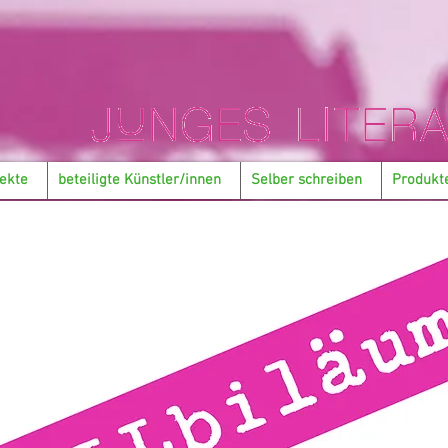
ekte
beteiligte Künstler/innen
Selber schreiben
Produkt