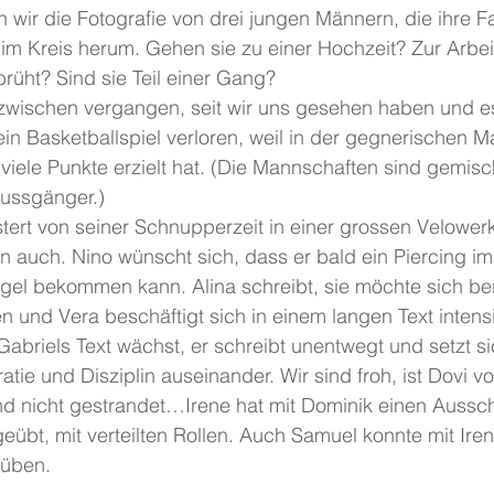
n wir die Fotografie von drei jungen Männern, die ihre F
im Kreis herum. Gehen sie zu einer Hochzeit? Zur Arbei
rüht? Sind sie Teil einer Gang?
zwischen vergangen, seit wir uns gesehen haben und es
ein Basketballspiel verloren, weil in der gegnerischen M
iele Punkte erzielt hat. (Die Mannschaften sind gemisch
Fussgänger.)
stert von seiner Schnupperzeit in einer grossen Velowerk
 auch. Nino wünscht sich, dass er bald ein Piercing im
gel bekommen kann. Alina schreibt, sie möchte sich ber
 und Vera beschäftigt sich in einem langen Text intens
briels Text wächst, er schreibt unentwegt und setzt sic
e und Disziplin auseinander. Wir sind froh, ist Dovi von
nicht gestrandet…Irene hat mit Dominik einen Ausschn
übt, mit verteilten Rollen. Auch Samuel konnte mit Iren
 üben.