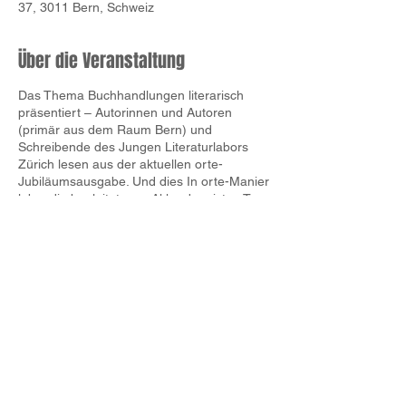
37, 3011 Bern, Schweiz
Über die Veranstaltung
Das Thema Buchhandlungen literarisch
präsentiert – Autorinnen und Autoren
(primär aus dem Raum Bern) und
Schreibende des Jungen Literaturlabors
Zürich lesen aus der aktuellen orte-
Jubiläumsausgabe. Und dies In orte-Manier
lebendig begleitet vom Akkordeonisten Tom
Egger.
Anschliessend Apéro und Büchertisch.
orte
wird 50 Jahre alt: Die
Literaturzeitschrift, gegründet von
Schriftsteller, Herausgeber und Verleger
Werner Bucher, erscheint seit 1974 und
gehört heute zum Verlagshaus
Schwellbrunn. Ein engagiertes
Redaktionsteam überrascht in orte fünf Mal