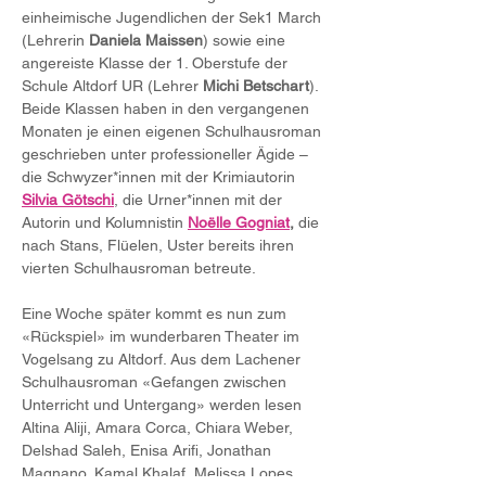
einheimische Jugendlichen der Sek1 March 
(Lehrerin 
Daniela Maissen
) sowie eine 
angereiste Klasse der 1. Oberstufe der 
Schule Altdorf UR (Lehrer 
Michi Betschart
). 
Beide Klassen haben in den vergangenen 
Monaten je einen eigenen Schulhausroman 
geschrieben unter professioneller Ägide – 
die Schwyzer*innen mit der Krimiautorin 
Silvia Götschi
, die Urner*innen mit der 
Autorin und Kolumnistin 
Noëlle Gogniat
,
 die 
nach Stans, Flüelen, Uster bereits ihren 
vierten Schulhausroman betreute.
Eine Woche später kommt es nun zum 
«Rückspiel» im wunderbaren Theater im 
Vogelsang zu Altdorf. Aus dem Lachener 
Schulhausroman «Gefangen zwischen 
Unterricht und Untergang» werden lesen 
Altina Aliji, Amara Corca, Chiara Weber, 
Delshad Saleh, Enisa Arifi, Jonathan 
Magnano, Kamal Khalaf, Melissa Lopes 