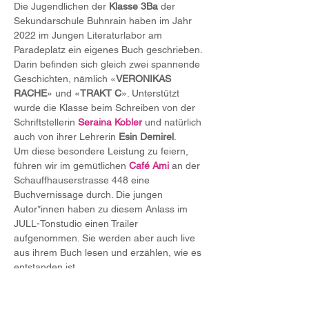
Die Jugendlichen der 
Klasse 3Ba 
der 
Sekundarschule Buhnrain haben im Jahr 
2022 im Jungen Literaturlabor am 
Paradeplatz ein eigenes Buch geschrieben. 
Darin befinden sich gleich zwei spannende 
Geschichten, nämlich «
VERONIKAS 
RACHE
» und «
TRAKT C
». Unterstützt 
wurde die Klasse beim Schreiben von der 
Schriftstellerin 
Seraina Kobler 
und natürlich 
auch von ihrer Lehrerin 
Esin Demirel
.
Um diese besondere Leistung zu feiern, 
führen wir im gemütlichen 
Café Ami
an der 
Schauffhauserstrasse 448 eine 
Buchvernissage durch. Die jungen 
Autor*innen haben zu diesem Anlass im 
JULL-Tonstudio einen Trailer 
aufgenommen. Sie werden aber auch live 
aus ihrem Buch lesen und erzählen, wie es 
entstanden ist.
Im Anschluss gibt es einen Apero und 
etwas zu essen für alle.