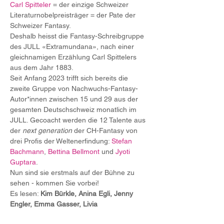
Carl Spitteler
 = der einzige Schweizer 
Literaturnobelpreisträger = der Pate der 
Schweizer Fantasy. 
Deshalb heisst die Fantasy-Schreibgruppe 
des JULL «Extramundana», nach einer 
gleichnamigen Erzählung Carl Spittelers 
aus dem Jahr 1883.
Seit Anfang 2023 trifft sich bereits die 
zweite Gruppe von Nachwuchs-Fantasy-
Autor*innen zwischen 15 und 29 aus der 
gesamten Deutschschweiz monatlich im 
JULL. Gecoacht werden die 12 Talente aus 
der 
next generation
 der CH-Fantasy von 
drei Profis der Weltenerfindung: 
Stefan 
Bachmann
, 
Bettina Bellmont
 und 
Jyoti 
Guptara
.
Nun sind sie erstmals auf der Bühne zu 
sehen - kommen Sie vorbei!
Es lesen: 
Kim Bürkle, Anina Egli, Jenny 
Engler, Emma Gasser, Livia 
Grossenbacher, Fabio Kilcher, bor Maisser, 