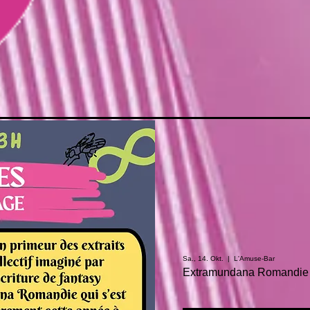
Sa., 14. Okt.
  |  
L'Amuse-Bar
Extramundana Romandie I