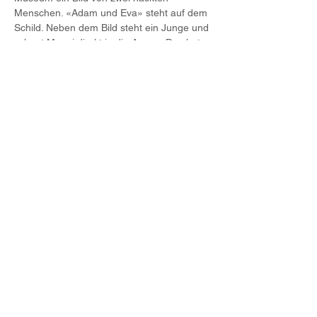
Menschen. «Adam und Eva» steht auf dem 
Schild. Neben dem Bild steht ein Junge und 
schaut Meggi direkt in die Augen. Das hat 
Folgen....Die Jungs haben mehrere 
Geschichten geschrieben: Es geht um 
Ritterspiele, um eine dramatisch endende 
Liebesgeschichte, um Adam, der mit einem 
Zwerg einen Banküberfall plant, um den 
dicken Alfredo, der vor dem…
Weiterlesen >