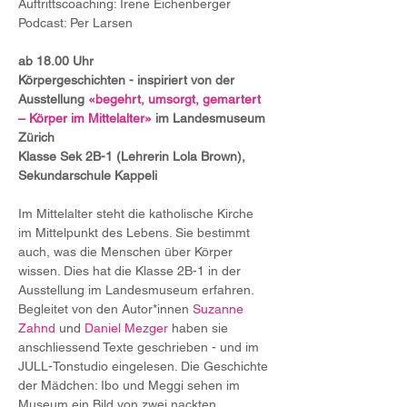
Auftrittscoaching: Irene Eichenberger
Podcast: Per Larsen
ab 18.00 Uhr
Körpergeschichten - inspiriert von der 
Ausstellung 
«begehrt, umsorgt, gemartert 
– Körper im Mittelalter»
 im Landesmuseum 
Zürich
Klasse Sek 2B-1 (Lehrerin Lola Brown), 
Sekundarschule Kappeli
Im Mittelalter steht die katholische Kirche 
im Mittelpunkt des Lebens. Sie bestimmt 
auch, was die Menschen über Körper 
wissen. Dies hat die Klasse 2B-1 in der 
Ausstellung im Landesmuseum erfahren. 
Begleitet von den Autor*innen 
Suzanne 
Zahnd
 und 
Daniel Mezger
 haben sie 
anschliessend Texte geschrieben - und im 
JULL-Tonstudio eingelesen. Die Geschichte 
der Mädchen: Ibo und Meggi sehen im 
Museum ein Bild von zwei nackten 