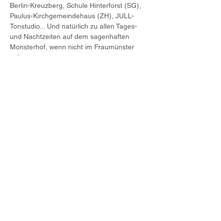
Berlin-Kreuzberg, Schule Hinterforst (SG), 
Paulus-Kirchgemeindehaus (ZH), JULL-
Tonstudio... Und natürlich zu allen Tages- 
und Nachtzeiten auf dem sagenhaften 
Monsterhof, wenn nicht im Fraumünster 
selber.
Die zirka 50 Mitwirkenden
Story: 
geschrieben von der Klasse Sek 
2ABb der Schule Feld (Lehrerin Olivia 
Rigert), Zürich, gemeinsam mit 
Schreibcoach 
Suzanne Zahnd
 im JULL.
Regie:
Martin Engler
Komposition: 
Bo Wiget
Es lesen: 
Alishia Hernandez, Aris 
Lenggenhager, Dario Hug, Emily…
Weiterlesen >