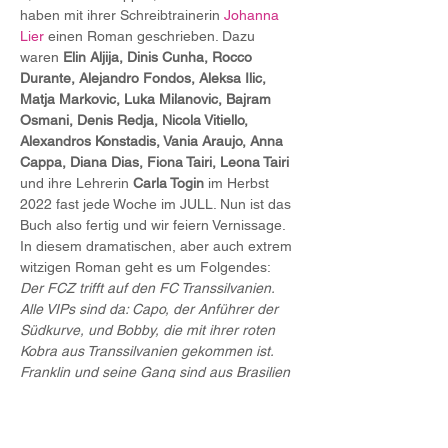
haben mit ihrer Schreibtrainerin 
Johanna 
Lier
 einen Roman geschrieben. Dazu 
waren 
Elin Aljija, Dinis Cunha, Rocco 
Durante, Alejandro Fondos, Aleksa Ilic, 
Matja Markovic, Luka Milanovic, Bajram 
Osmani, Denis Redja, Nicola Vitiello, 
Alexandros Konstadis, Vania Araujo, Anna 
Cappa, Diana Dias, Fiona Tairi, Leona Tairi 
und ihre Lehrerin 
Carla Togin 
im Herbst 
2022 fast jede Woche im JULL. Nun ist das 
Buch also fertig und wir feiern Vernissage.
In diesem dramatischen, aber auch extrem 
witzigen Roman geht es um Folgendes:
Der FCZ trifft auf den FC Transsilvanien. 
Alle VIPs sind da: Capo, der Anführer der 
Südkurve, und Bobby, die mit ihrer roten 
Kobra aus Transsilvanien gekommen ist. 
Franklin und seine Gang sind aus Brasilien 
eingeflogen. Und dann ist da noch Njöri, 
der sich in ein Monster transformieren 
kann. Die Stimmung ist aufgeheizt. Da wird 