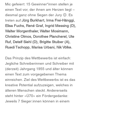
Mic gefeiert: 15 Gewinner*innen stellen je 
einen Text vor, der ihnen am Herzen liegt – 
diesmal ganz ohne Segen der Jury 😊. Es 
treten auf:
Jürg Burkhart, Irma Frei-Hänggi, 
Elisa Fuchs, René Graf, Ingrid Messing (D), 
Walter Morgenthaler, Walter Mosimann, 
Christine Olmos, Dorothee Plancherel, Ute 
Ruf, Detelf Siehl (D), Brigitte Stuiber (A), 
Ruedi Tschopp, Marisa Urbani, Nik Völke.
Das Prinzip des Wettbewerbs ist einfach: 
Jegliche Schreiberinnen und Schreiber mit 
(derzeit) Jahrgang 1955 und älter können 
einen Text zum vorgegebenen Thema 
einreichen. Ziel des Wettbewerbs ist es das 
kreative Potential aufzuzeigen, welches in 
älteren Menschen steckt. Andererseits 
steht hinter «Ü70» ein Fördergedanke: 
Jeweils 7 Sieger:innen können in einem 
Schreibtrainingslager Engadin unter 
professioneller Ägide ihre Arbeiten 