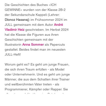
Die Geschichten des Buches «ICH 
GEWINNE» wurden von der Klasse 2B-2 
der Sekundarschule Kappeli (Lehrer: 
Dionoz Hasanaj
) im Frühsommer 2024 im 
JULL gemeinsam mit dem Autor 
André 
Vladimir Heiz
 geschrieben. Im Herbst 2024 
hat die Klasse die Figuren aus ihren 
Geschichten gemeinsam mit der 
Illustratorin 
Anna Sommer
 als Papercuts 
gestaltet. Beides findet man im neuesten 
JULL-Heft!
Worum geht es? Es geht um junge Frauen, 
die sich ihren Traum erfüllen - als Model 
oder Unternehmerin. Und es geht um junge 
Männer, die aus dem Schatten ihrer Trainer 
und weltberühmten Väter treten - als 
Programmierer, Kämpfer oder Rapper. Sie 
alle müssen dafür über eine Brücke gehen. 
Eine Brücke, die verbindet, die zu etwas 
Neuem führt. Und dann ist da noch der 