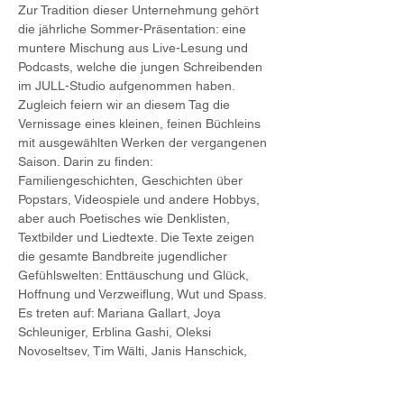
Zur Tradition dieser Unternehmung gehört 
die jährliche Sommer-Präsentation: eine 
muntere Mischung aus Live-Lesung und 
Podcasts, welche die jungen Schreibenden 
im JULL-Studio aufgenommen haben.
Zugleich feiern wir an diesem Tag die 
Vernissage eines kleinen, feinen Büchleins 
mit ausgewählten Werken der vergangenen 
Saison. Darin zu finden: 
Familiengeschichten, Geschichten über 
Popstars, Videospiele und andere Hobbys, 
aber auch Poetisches wie Denklisten, 
Textbilder und Liedtexte. Die Texte zeigen 
die gesamte Bandbreite jugendlicher 
Gefühlswelten: Enttäuschung und Glück, 
Hoffnung und Verzweiflung, Wut und Spass.
Es treten auf: Mariana Gallart, Joya 
Schleuniger, Erblina Gashi, Oleksi 
Novoseltsev, Tim Wälti, Janis Hanschick, 
Graham Okundaye, Pino Di Leo, Leon 
Roci, Stefan Milic.