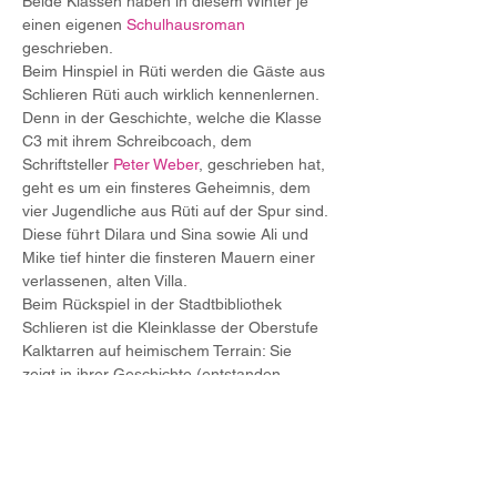
Beide Klassen haben in diesem Winter je 
einen eigenen 
Schulhausroman 
geschrieben.
Beim Hinspiel in Rüti werden die Gäste aus 
Schlieren Rüti auch wirklich kennenlernen. 
Denn in der Geschichte, welche die Klasse 
C3 mit ihrem Schreibcoach, dem 
Schriftsteller 
Peter Weber
, geschrieben hat, 
geht es um ein finsteres Geheimnis, dem 
vier Jugendliche aus Rüti auf der Spur sind. 
Diese führt Dilara und Sina sowie Ali und 
Mike tief hinter die finsteren Mauern einer 
verlassenen, alten Villa.
Beim Rückspiel in der Stadtbibliothek 
Schlieren ist die Kleinklasse der Oberstufe 
Kalktarren auf heimischem Terrain: Sie 
zeigt in ihrer Geschichte (entstanden 
gemeinsam mit dem Autor 
André Vladimir 
Heiz
), dass Schlieren ganz anders ist, als 
man denkt. Im Schlieren dieses Buches 
gehen viele Fenster…