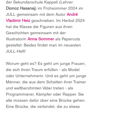
der Sekundarschule Kappeli (Lehrer: 
Dionoz Hasanaj
) im Frühsommer 2024 im 
JULL gemeinsam mit dem Autor 
André 
Vladimir Heiz
 geschrieben. Im Herbst 2024 
hat die Klasse die Figuren aus ihren 
Geschichten gemeinsam mit der 
Illustratorin 
Anna Sommer
 als Papercuts 
gestaltet. Beides findet man im neuesten 
JULL-Heft!
Worum geht es? Es geht um junge Frauen, 
die sich ihren Traum erfüllen - als Model 
oder Unternehmerin. Und es geht um junge 
Männer, die aus dem Schatten ihrer Trainer 
und weltberühmten Väter treten - als 
Programmierer, Kämpfer oder Rapper. Sie 
alle müssen dafür über eine Brücke gehen. 
Eine Brücke, die verbindet, die zu etwas 
Neuem führt. Und dann ist da noch der 
Hase Miyuko, der Auto fährt und ein 
Geheimnis hat. Sie alle spielen ein 