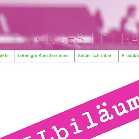
ekte
beteiligte Künstler/innen
Selber schreiben
Produkt