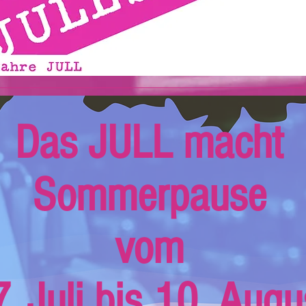
Das JULL macht
Sommerpause
vom
. Juli bis 10. Augu