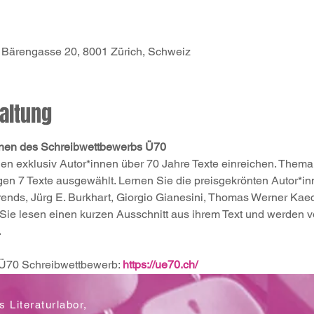
, Bärengasse 20, 8001 Zürich, Schweiz
altung
innen des Schreibwettbewerbs Ü70
 exklusiv Autor*innen über 70 Jahre Texte einreichen. Thema 
gen 7 Texte ausgewählt. Lernen Sie die preisgekrönten Autor*in
rends, Jürg E. Burkhart, Giorgio Gianesini, Thomas Werner Kae
Sie lesen einen kurzen Ausschnitt aus ihrem Text und werden v
.
Ü70 Schreibwettbewerb: 
https://ue70.ch/
 Literaturlabor,