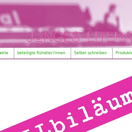
ekte
beteiligte Künstler/innen
Selber schreiben
Produkt