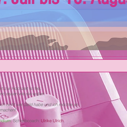
t zur Hochzeit ist frei.
essen wie sie wollen.
l ich nicht viel Geld habe und ich möchte an
y machen!
endium
. Schreibcoach:
Ulrike Ulrich
.