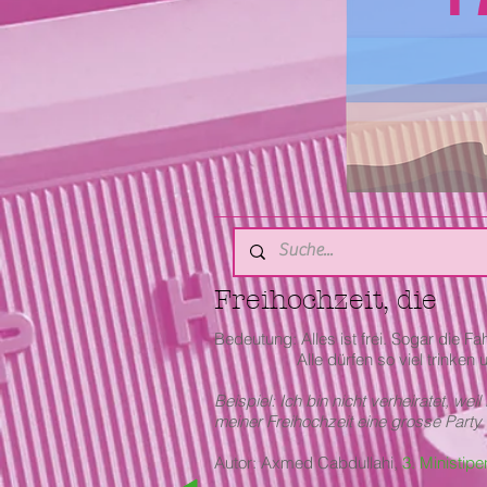
Freihochzeit, die
Bedeutung: Alles ist frei. Sogar die Fahr
Alle dürfen so viel trinken und 
Beispiel: Ich bin nicht verheiratet, wei
meiner Freihochzeit eine grosse Part
Autor: Axmed Cabdullahi,
3. Ministip