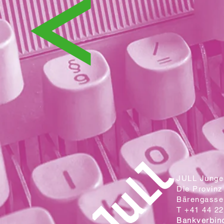
JULL Junges
Die Provinz
Bärengasse 
T +41 44 22
Bankverbin