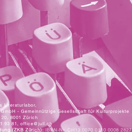
 Literaturlabor,
 GmbH - Gemeinnützige Gesellschaft für Kulturprojekte
20, 8001 Zürich
1 93 81,
office@jull.ch
dung (ZKB Zürich):
IBAN-Nr. CH13 0070 0110 0008 2827