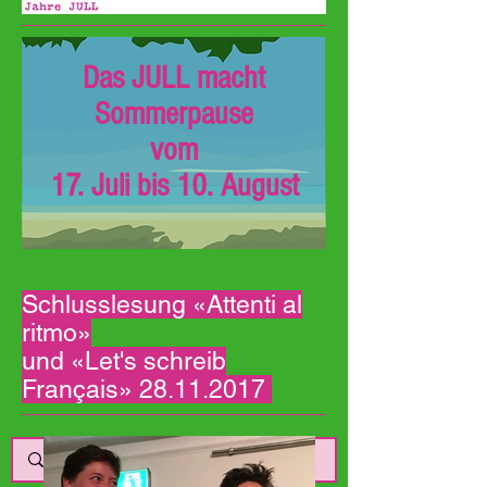
Das JULL macht
Sommerpause
vom
17. Juli bis 10. August
Schlusslesung «Attenti al
ritmo»
und «Let's schreib
Français»
28.11.2017